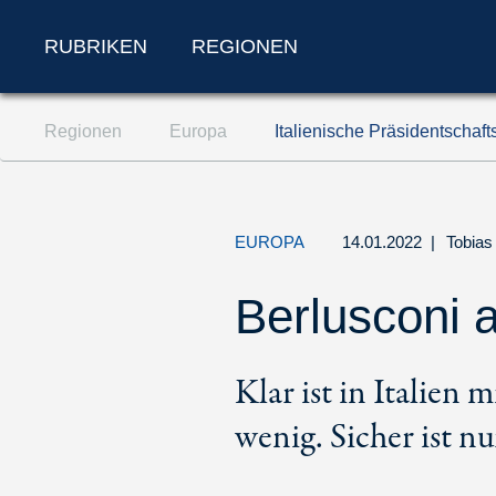
RUBRIKEN
REGIONEN
Zum Inhalt springen (Accesskey '1')
Regionen
Europa
Italienische Präsidentschaf
Zur Suche springen (Accesskey '2')
Zur Navigation springen (Accesskey '3')
EUROPA
14.01.2022
|
Tobias
Berlusconi 
Klar ist in Italien 
wenig. Sicher ist nu