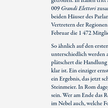
getroffen. In Italien tr
009
Grandi Elettori
zusa
beiden Häuser des Parla
Vertretern der Regionen 
Februar die 1 472 Mitg
So ähnlich auf den erste
unterschiedlich werden a
plätschert die Handlung v
klar ist. Ein einziger e
ein Ergebnis, das jetzt sc
Steinmeier. In Rom dage
sein. Wer am Ende das Re
im Nebel auch, welche Fo