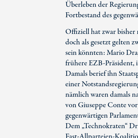
Überleben der Regierung 
Fortbestand des gegenwä
Offiziell hat zwar bishe
doch als gesetzt gelten 
sein könnten: Mario Drag
frühere EZB-Präsident, is
Damals berief ihn Staats
einer Notstandsregierun
nämlich waren damals na
von Giuseppe Conte vor
gegenwärtigen Parlament 
Dem „Technokraten“ Dragh
Fast-Allparteien-Koaliti