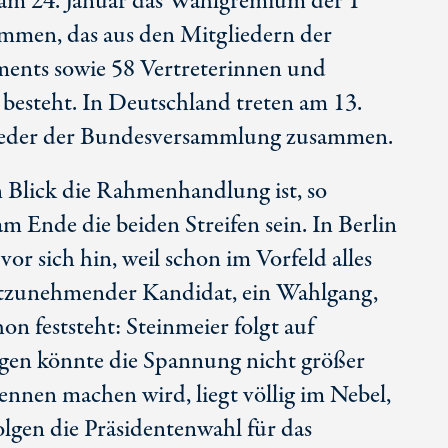
itt am 24. Januar das Wahlgremium der 1
mmen, das aus den Mitgliedern der
ments sowie 58 Vertreterinnen und
besteht. In Deutschland treten am 13.
lieder der Bundesversammlung zusammen.
n Blick die Rahmenhandlung ist, so
m Ende die beiden Streifen sein. In Berlin
or sich hin, weil schon im Vorfeld alles
rnstzunehmender Kandidat, ein Wahlgang,
hon feststeht: Steinmeier folgt auf
gen könnte die Spannung nicht größer
nnen machen wird, liegt völlig im Nebel,
lgen die Präsidentenwahl für das