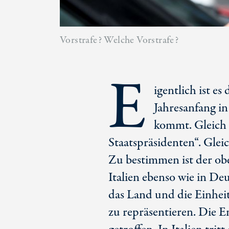
Vorstrafe? Welche Vorstrafe?
E
igentlich ist e
Jahresanfang i
kommt. Gleich i
Staatspräsidenten“. Glei
Zu bestimmen ist der obe
Italien ebenso wie in Deu
das Land und die Einhei
zu repräsentieren. Die E