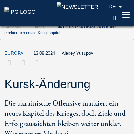
DE
SUCH
Zum Inhalt springen (Accesskey '1')
Regionen
Europa
Die ukrainische Offensive in Kursk
Zur Suche springen (Accesskey '2')
markiert ein neues Kriegskapitel
Zur Navigation springen (Accesskey '3')
EUROPA
13.08.2024
|
Alexey Yusupov
Kursk-Änderung
Die ukrainische Offensive markiert ein
neues Kapitel des Krieges, doch Ziele und
Erfolgsaussichten bleiben weiter unklar.