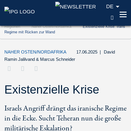
DE
SUCH
Zum Inhalt springen (Accesskey '1')
Regionen
Naher Osten/Nordafrika
Existenzielle Krise: Irans
Zur Suche springen (Accesskey '2')
Regime mit Rücken zur Wand
Zur Navigation springen (Accesskey '3')
NAHER OSTEN/NORDAFRIKA
17.06.2025
|
David
Ramin Jalilvand
&
Marcus Schneider
Existenzielle Krise
Israels Angriff drängt das iranische Regime
in die Ecke. Sucht Teheran nun die große
militärische Eskalation?