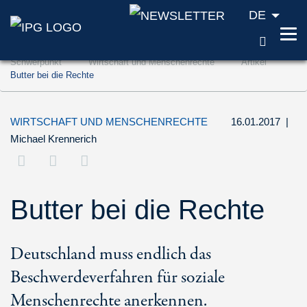
DE
SUCH
Zum Inhalt springen (Accesskey '1')
Schwerpunkt
Wirtschaft und Menschenrechte
Artikel
Zur Suche springen (Accesskey '2')
Butter bei die Rechte
Zur Navigation springen (Accesskey '3')
WIRTSCHAFT UND MENSCHENRECHTE
16.01.2017
|
Michael Krennerich
Butter bei die Rechte
Deutschland muss endlich das
Beschwerdeverfahren für soziale
Menschenrechte anerkennen.