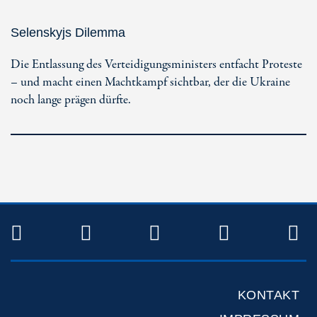
Selenskyjs Dilemma
Die Entlassung des Verteidigungsministers entfacht Proteste
– und macht einen Machtkampf sichtbar, der die Ukraine
noch lange prägen dürfte.
TWITTER
FACEBOOK
INSTAGRAM
YOUTUB
R
KONTAKT