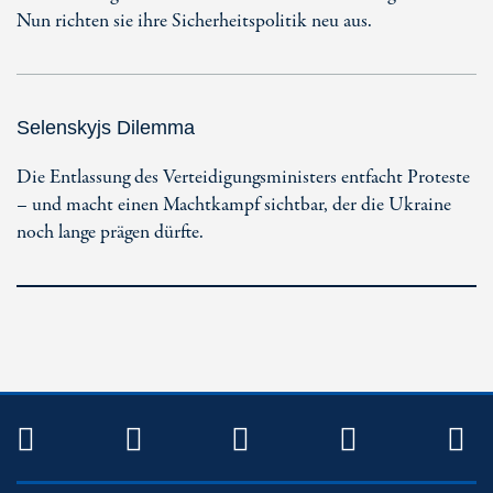
Nun richten sie ihre Sicherheitspolitik neu aus.
Selenskyjs Dilemma
Die Entlassung des Verteidigungsministers entfacht Proteste
– und macht einen Machtkampf sichtbar, der die Ukraine
noch lange prägen dürfte.
TWITTER
FACEBOOK
INSTAGRAM
YOUTUB
R