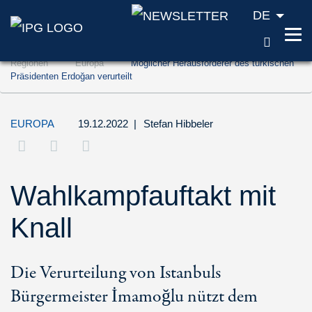
DE
SUCH
Zum Inhalt springen (Accesskey '1')
Regionen
Europa
Möglicher Herausforderer des türkischen
Zur Suche springen (Accesskey '2')
Präsidenten Erdoğan verurteilt
Zur Navigation springen (Accesskey '3')
EUROPA
19.12.2022
|
Stefan Hibbeler
Wahlkampfauftakt mit
Knall
Die Verurteilung von Istanbuls
Bürgermeister İmamoğlu nützt dem