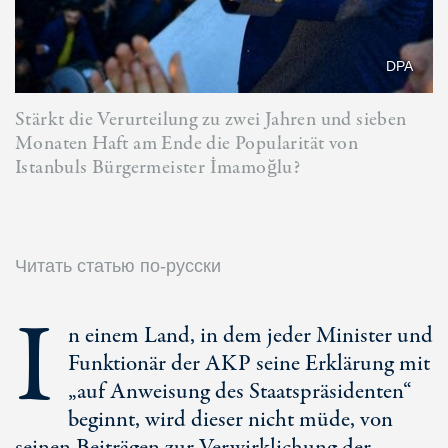
DPA
Stärkt die Verurteilung zu zwei Jahren und sieben
Monaten Haft am Ende die Popularität von
Istanbuls Bürgermeister İmamoğlu?
Читать статью по-русски
I
n einem Land, in dem jeder Minister und
Funktionär der AKP seine Erklärung mit
„auf Anweisung des Staatspräsidenten“
beginnt, wird dieser nicht müde, von