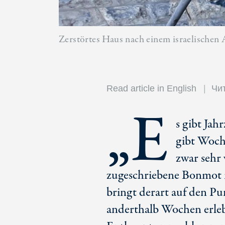
Zerstörtes Haus nach einem israelischen 
Read article in English
Чит
„E
s gibt Jah
gibt Woche
zwar sehr 
zugeschriebene Bonmot ni
bringt derart auf den Pu
anderthalb Wochen erlebt