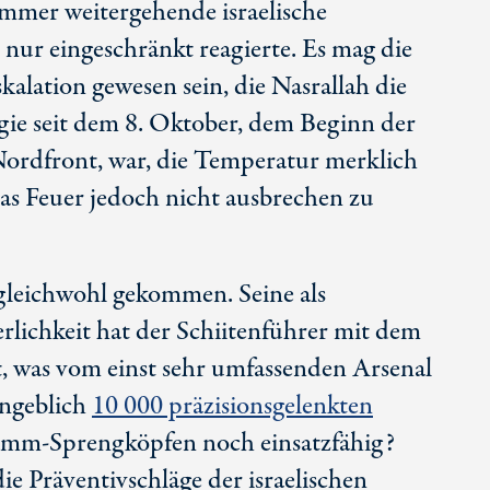
 immer weitergehende israelische
nur eingeschränkt reagierte. Es mag die
kalation gewesen sein, die Nasrallah die
gie seit dem
8. Oktober
, dem Beginn der
Nordfront, war, die Temperatur merklich
das Feuer jedoch nicht ausbrechen zu
t gleichwohl gekommen. Seine als
erlichkeit hat der Schiitenführer mit dem
t, was vom einst sehr umfassenden Arsenal
angeblich
10 000
präzisionsgelenkten
amm-
Sprengköpfen noch einsatzfähig?
e Präventivschläge der israelischen