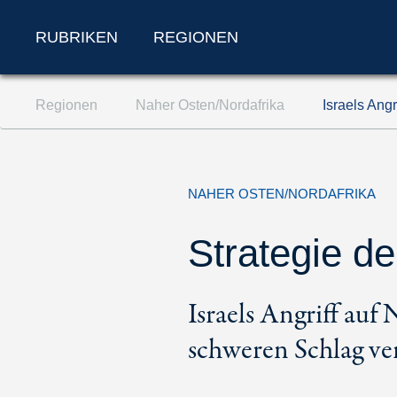
RUBRIKEN
REGIONEN
Zum Inhalt springen (Accesskey '1')
Regionen
Naher Osten/Nordafrika
Israels Angr
Zur Suche springen (Accesskey '2')
Zur Navigation springen (Accesskey '3')
NAHER OSTEN/NORDAFRIKA
Strategie de
Israels Angriff auf
schweren Schlag ver