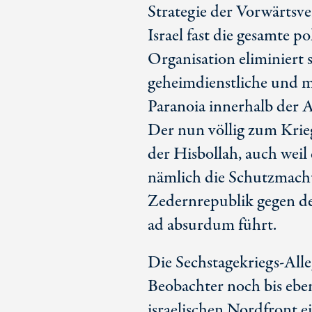
Strategie der Vorwärtsv
Israel fast die gesamte p
Organisation eliminiert 
geheimdienstliche und m
Paranoia innerhalb der 
Der nun völlig zum Krieg
der Hisbollah, auch weil 
nämlich die Schutzmacht
Zedernrepublik gegen den
ad absurdum
führt.
Die Sechstagekriegs-Alleg
Beobachter noch bis ebe
israelischen Nordfront e