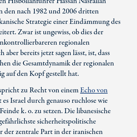
n Hisbollahführer Hassan Nasrallah
in den nach 1982 und 2006 dritten
kanische Strategie einer Eindämmung des
eitert. Zwar ist ungewiss, ob dies der
nkontrollierbareren regionalen
 aber bereits jetzt sagen lässt, ist, dass
ochen die Gesamtdynamik der regionalen
g auf den Kopf gestellt hat.
spricht zu Recht von einem
Echo von
t es Israel durch genauso ruchlose wie
e Feinde
k. o. zu setzen
. Die libanesische
 gefährlichste sicherheitspolitische
 der zentrale Part in der iranischen