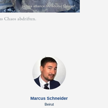
picture alliance / Anadolu | Stringer
ns Chaos abdriften.
Marcus Schneider
Beirut