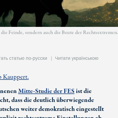
r die Feinde, sondern auch die Beute der Rechtsextremen
ать статью по-русски
Читати українською
p Kauppert.
ienenen
Mitte-Studie der FES
ist die
icht, dass die deutlich überwiegende
tschen weiter demokratisch eingestellt