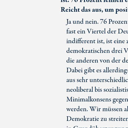
ist.
76 Prozent
lehnen e
Reicht das aus, um posi
Ja und nein. 76 Prozent
fast ein Viertel der D
indifferent ist, ist ein
demokratischen drei Vi
die anderen von der d
Dabei gibt es allerdin
aus sehr unterschiedl
neoliberal bis sozialist
Minimalkonsens gegen r
werden. Wir müssen al
Demokratie zu streiten