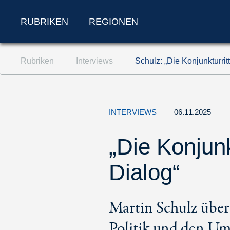
RUBRIKEN
REGIONEN
Zum Inhalt springen (Accesskey '1')
Rubriken
Interviews
Schulz: „Die Konjunkturrit
Zur Suche springen (Accesskey '2')
Zur Navigation springen (Accesskey '3')
INTERVIEWS
06.11.2025
„Die Konjunk
Dialog“
Martin Schulz über
Politik und den U