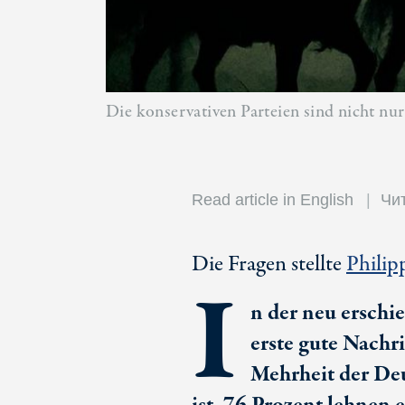
Die konservativen Parteien sind nicht nu
Read article in English
Чит
Die Fragen stellte
Philip
I
n der neu ersch
erste gute Nachr
Mehrheit der Deu