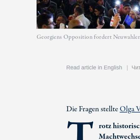
Georgiens Opposition fordert Neuwahlen,
Read article in English
Чит
Die Fragen stellte
Olga V
T
rotz historis
Machtwechsel