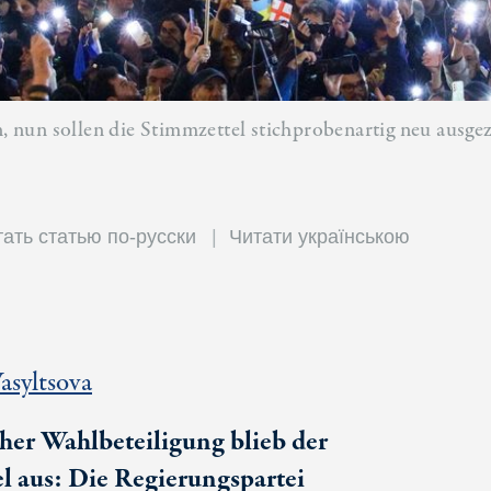
 nun sollen die Stimmzettel stichprobenartig neu ausgez
ать статью по-русски
Читати українською
asyltsova
cher Wahlbeteiligung blieb der
 aus: Die Regierungspartei