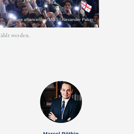
picture alliance/dpa/TASS | Alexander Patrin
ählt werden.