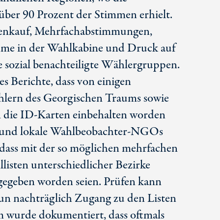
 über
90 Prozent
der Stimmen erhielt.
enkauf, Mehrfachabstimmungen,
hme in der Wahlkabine und Druck auf
e sozial benachteiligte Wählergruppen.
es Berichte, dass von einigen
ern des Georgischen Traums sowie
n die
ID-Karten
einbehalten worden
n und lokale Wahlbeobachter-NGOs
dass mit der so möglichen mehrfachen
listen unterschiedlicher Bezirke
egeben worden seien. Prüfen kann
un nachträglich Zugang zu den Listen
 wurde dokumentiert, dass oftmals