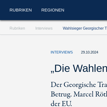
RUBRIKEN
REGIONEN
Zum Inhalt springen (Accesskey '1')
Rubriken
Interviews
Wahlsieger Georgischer Tr
Zur Suche springen (Accesskey '2')
Zur Navigation springen (Accesskey '3')
INTERVIEWS
29.10.2024
„Die Wahlen 
Der Georgische Tra
Betrug. Marcel Röth
der EU.