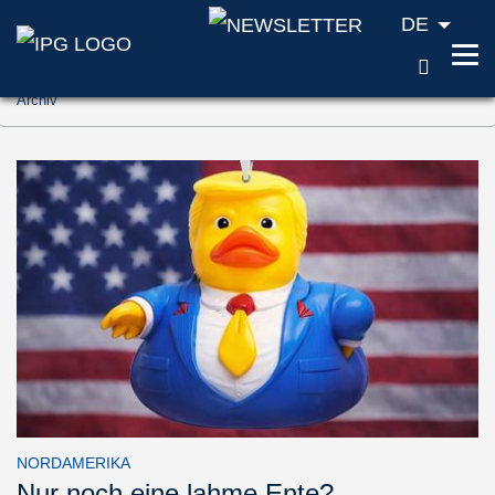
DE
SUCH
Zum Inhalt springen (Accesskey '1')
Archiv
Zur Suche springen (Accesskey '2')
Zur Navigation springen (Accesskey '3')
NORDAMERIKA
Nur noch eine lahme Ente?