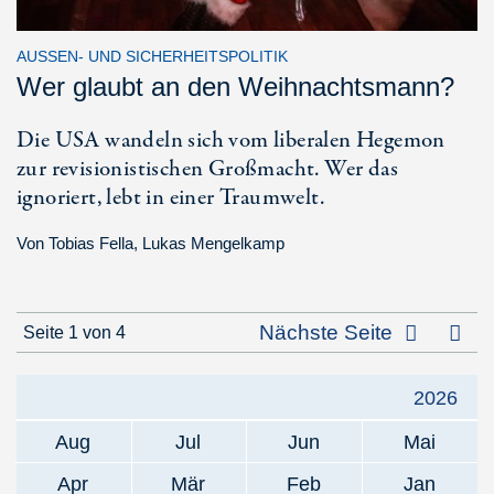
AUSSEN- UND SICHERHEITSPOLITIK
Wer glaubt an den Weihnachtsmann?
Die USA wandeln sich vom liberalen Hegemon
zur revisionistischen Großmacht. Wer das
ignoriert, lebt in einer Traumwelt.
Von
Tobias Fella
,
Lukas Mengelkamp
Letz
Nächste Seite
Seite 1 von 4
2026
Aug
Jul
Jun
Mai
Apr
Mär
Feb
Jan