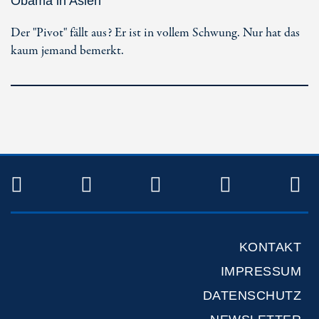
Obama in Asien
Der "Pivot" fällt aus? Er ist in vollem Schwung. Nur hat das
kaum jemand bemerkt.
TWITTER
FACEBOOK
INSTAGRAM
YOUTUB
R
KONTAKT
IMPRESSUM
DATENSCHUTZ