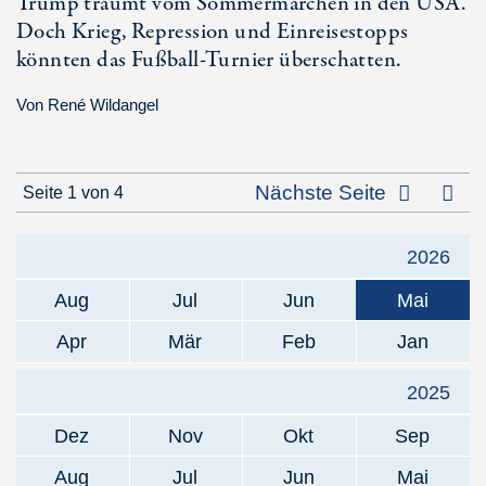
Trump träumt vom Sommermärchen in den USA.
Doch Krieg, Repression und Einreisestopps
könnten das Fußball-Turnier überschatten.
Von
René Wildangel
Letz
Nächste Seite
Seite 1 von 4
2026
Aug
Jul
Jun
Mai
Apr
Mär
Feb
Jan
2025
Dez
Nov
Okt
Sep
Aug
Jul
Jun
Mai