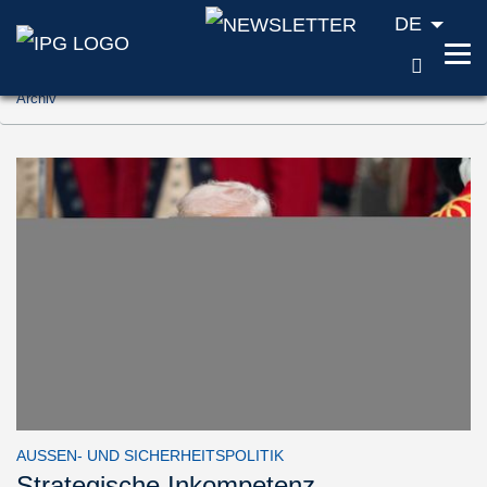
DE
SUCH
Zum Inhalt springen (Accesskey '1')
Archiv
Zur Suche springen (Accesskey '2')
Zur Navigation springen (Accesskey '3')
AUSSEN- UND SICHERHEITSPOLITIK
Strategische Inkompetenz