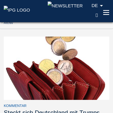
DE
SUCH
Zum Inhalt springen (Accesskey '1')
Archiv
Zur Suche springen (Accesskey '2')
Zur Navigation springen (Accesskey '3')
KOMMENTAR
Steckt sich Deutschland mit Trumps