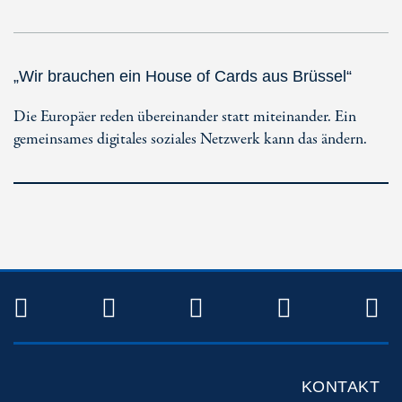
„Wir brauchen ein House of Cards aus Brüssel“
Die Europäer reden übereinander statt miteinander. Ein
gemeinsames digitales soziales Netzwerk kann das ändern.
TWITTER
FACEBOOK
INSTAGRAM
YOUTUB
R
KONTAKT