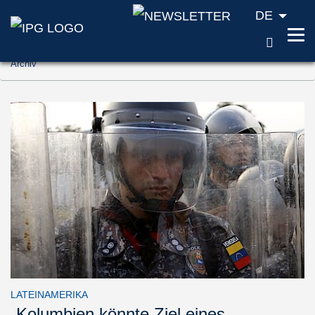
DE
SUCH
Zum Inhalt springen (Accesskey '1')
Archiv
Zur Suche springen (Accesskey '2')
Zur Navigation springen (Accesskey '3')
LATEINAMERIKA
„Kolumbien könnte Ziel eines