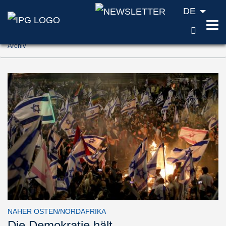
DE
SUCH
Zum Inhalt springen (Accesskey '1')
Archiv
Zur Suche springen (Accesskey '2')
Zur Navigation springen (Accesskey '3')
NAHER OSTEN/NORDAFRIKA
Die Demokratie hält