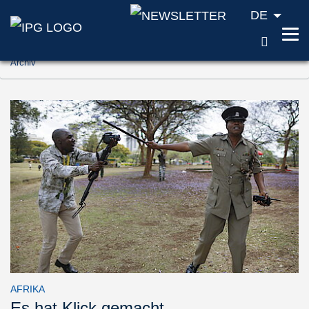
DE
SUCH
Zum Inhalt springen (Accesskey '1')
Archiv
Zur Suche springen (Accesskey '2')
Zur Navigation springen (Accesskey '3')
AFRIKA
Es hat Klick gemacht