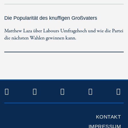
Die Popularität des knuffigen Großvaters
Matthew Laza über Labours Umfragehoch und wie die Partei
die nächsten Wahlen gewinnen kann.
TWITTER
FACEBOOK
INSTAGRAM
YOUTUB
R
KONTAKT
IMPRESSUM