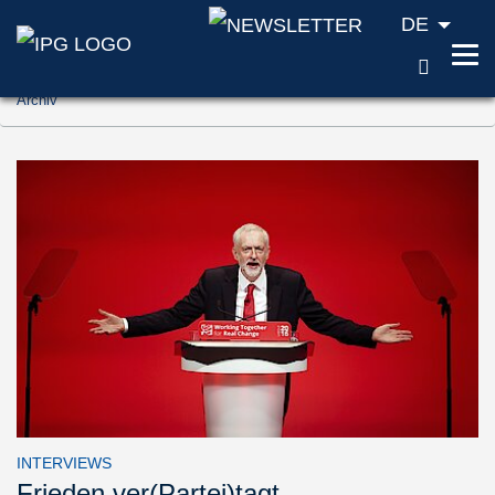
DE
SUCH
Zum Inhalt springen (Accesskey '1')
Archiv
Zur Suche springen (Accesskey '2')
Zur Navigation springen (Accesskey '3')
INTERVIEWS
Frieden ver(Partei)tagt