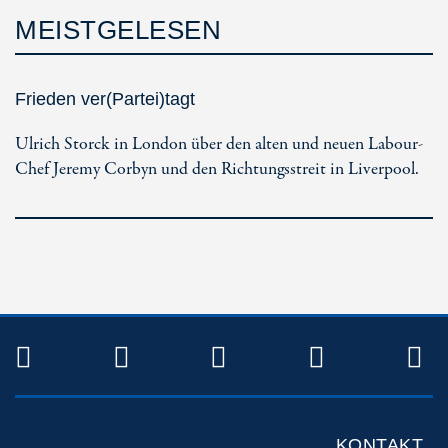
MEISTGELESEN
Frieden ver(Partei)tagt
Ulrich Storck in London über den alten und neuen Labour-
Chef Jeremy Corbyn und den Richtungsstreit in Liverpool.
TWITTER
FACEBOOK
INSTAGRAM
YOUTUB
R
KONTAKT