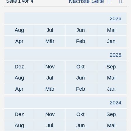
Letz
Nächste Seite
Seite 1 von 4
2026
Aug
Jul
Jun
Mai
Apr
Mär
Feb
Jan
2025
Dez
Nov
Okt
Sep
Aug
Jul
Jun
Mai
Apr
Mär
Feb
Jan
2024
Dez
Nov
Okt
Sep
Aug
Jul
Jun
Mai