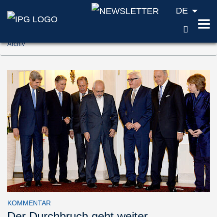
DE
SUCH
Zum Inhalt springen (Accesskey '1')
Archiv
Zur Suche springen (Accesskey '2')
Zur Navigation springen (Accesskey '3')
KOMMENTAR
Der Durchbruch geht weiter