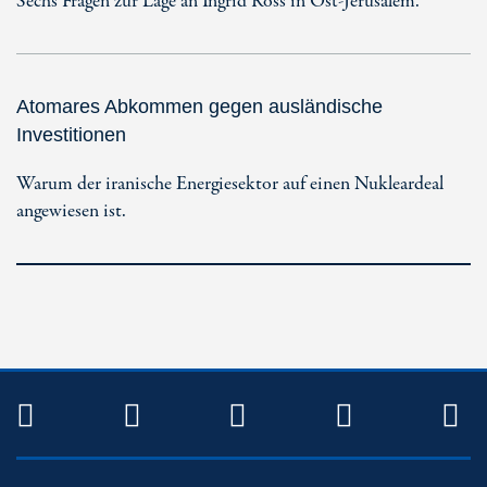
Sechs Fragen zur Lage an Ingrid Ross in Ost-Jerusalem.
Atomares Abkommen gegen ausländische
Investitionen
Warum der iranische Energiesektor auf einen Nukleardeal
angewiesen ist.
TWITTER
FACEBOOK
INSTAGRAM
YOUTUB
R