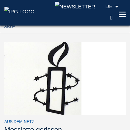
DE
SUCH
Zum Inhalt springen (Accesskey '1')
Archiv
Zur Suche springen (Accesskey '2')
Zur Navigation springen (Accesskey '3')
AUS DEM NETZ
Messlatte gerissen